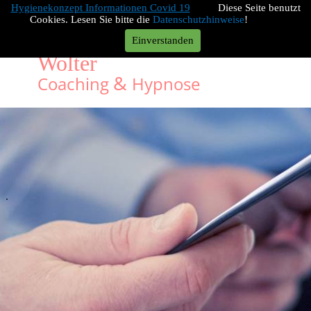
Hygienekonzept Informationen Covid 19
Diese Seite benutzt
Cookies. Lesen Sie bitte die
Datenschutzhinweise
!
Einverstanden
Wolter
&
Coaching
Hypnose
.